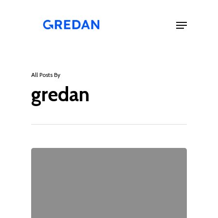
Skip
to
Menu
main
Close
content
Menu
All Posts By
gredan