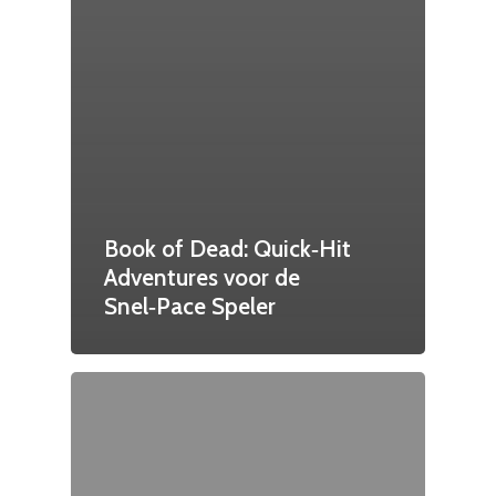
Book of Dead: Quick‑Hit
Adventures voor de
Snel‑Pace Speler