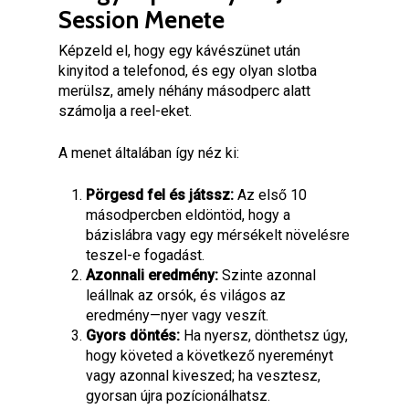
Session Menete
Képzeld el, hogy egy kávészünet után
kinyitod a telefonod, és egy olyan slotba
merülsz, amely néhány másodperc alatt
számolja a reel-eket.
A menet általában így néz ki:
Pörgesd fel és játssz:
Az első 10
másodpercben eldöntöd, hogy a
bázislábra vagy egy mérsékelt növelésre
teszel-e fogadást.
Azonnali eredmény:
Szinte azonnal
leállnak az orsók, és világos az
eredmény—nyer vagy veszít.
Gyors döntés:
Ha nyersz, dönthetsz úgy,
hogy követed a következő nyereményt
vagy azonnal kiveszed; ha vesztesz,
gyorsan újra pozícionálhatsz.