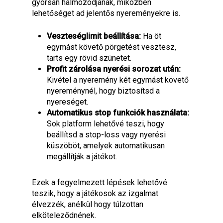
gyorsan halmozódjanak, miközben
lehetőséget ad jelentős nyereményekre is.
Veszteséglimit beállítása:
Ha öt
egymást követő pörgetést vesztesz,
tarts egy rövid szünetet.
Profit zárolása nyerési sorozat után:
Kivétel a nyeremény két egymást követő
nyereménynél, hogy biztosítsd a
nyereséget.
Automatikus stop funkciók használata:
Sok platform lehetővé teszi, hogy
beállítsd a stop-loss vagy nyerési
küszöböt, amelyek automatikusan
megállítják a játékot.
Ezek a fegyelmezett lépések lehetővé
teszik, hogy a játékosok az izgalmat
élvezzék, anélkül hogy túlzottan
elköteleződnének.