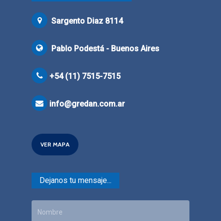
Sargento Diaz 8114
Pablo Podestá - Buenos Aires
+54 (11) 7515-7515
info@gredan.com.ar
VER MAPA
Dejanos tu mensaje...