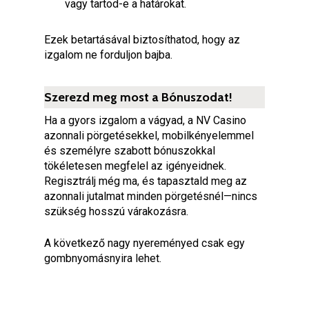
vagy tartod-e a határokat.
Ezek betartásával biztosíthatod, hogy az
izgalom ne forduljon bajba.
Szerezd meg most a Bónuszodat!
Ha a gyors izgalom a vágyad, a NV Casino
azonnali pörgetésekkel, mobilkényelemmel
és személyre szabott bónuszokkal
tökéletesen megfelel az igényeidnek.
Regisztrálj még ma, és tapasztald meg az
azonnali jutalmat minden pörgetésnél—nincs
szükség hosszú várakozásra.
A következő nagy nyereményed csak egy
gombnyomásnyira lehet.