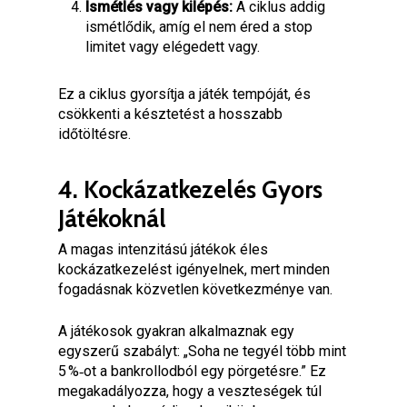
Ismétlés vagy kilépés:
A ciklus addig
ismétlődik, amíg el nem éred a stop
limitet vagy elégedett vagy.
Ez a ciklus gyorsítja a játék tempóját, és
csökkenti a késztetést a hosszabb
időtöltésre.
4. Kockázatkezelés Gyors
Játékoknál
A magas intenzitású játékok éles
kockázatkezelést igényelnek, mert minden
fogadásnak közvetlen következménye van.
A játékosok gyakran alkalmaznak egy
egyszerű szabályt: „Soha ne tegyél több mint
5 %‑ot a bankrollodból egy pörgetésre.” Ez
megakadályozza, hogy a veszteségek túl