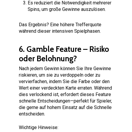
Es reduziert die Notwendigkeit mehrerer
Spins, um große Gewinne auszulösen.
Das Ergebnis? Eine höhere Trefferquote
während dieser intensiven Spielphasen.
6. Gamble Feature – Risiko
oder Belohnung?
Nach jedem Gewinn können Sie Ihre Gewinne
riskieren, um sie zu verdoppeln oder zu
vervierfachen, indem Sie die Farbe oder den
Wert einer verdeckten Karte erraten. Während
dies verlockend ist, erfordert dieses Feature
schnelle Entscheidungen—perfekt für Spieler,
die gerne auf hohem Einsatz auf die Schnelle
entscheiden.
Wichtige Hinweise: