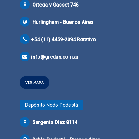
Ortega y Gasset 748
Hurlingham - Buenos Aires
+54 (11) 4459-2094 Rotativo
info@gredan.com.ar
VER MAPA
Depósito Nodo Podestá
Sargento Diaz 8114