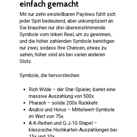
einfach gemacht
Mit nur zehn einstellbaren Paylines fühlt sich
jeder Spin bedeutend, aber unkompliziert an.
Sie brauchen nur drei übereinstimmende
Symbole vom linken Reel, um zu gewinnen,
und die höher zahlenden Symbole benötigen
nur zwei, sodass Ihre Chancen, etwas zu
sehen, höher sind als bei vielen anderen
Slots.
Symbole, die hervorstechen:
Rich Wilde – der Star-Spieler, bietet eine
massive Auszahlung von 500x.
Pharaoh – solide 200x Rückkehr.
Anubis und Horus – Mittelwert-Symbole
im Wert von 75x.
A‑K‑Reihen und Q‑J‑10‑Stapel –
klassische Hochkarten-Auszahlungen bei
15x und 10x.