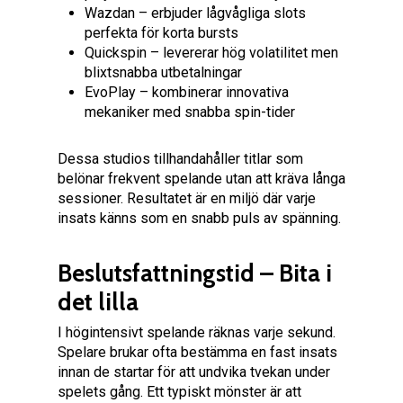
Wazdan – erbjuder lågvågliga slots
perfekta för korta bursts
Quickspin – levererar hög volatilitet men
blixtsnabba utbetalningar
EvoPlay – kombinerar innovativa
mekaniker med snabba spin-tider
Dessa studios tillhandahåller titlar som
belönar frekvent spelande utan att kräva långa
sessioner. Resultatet är en miljö där varje
insats känns som en snabb puls av spänning.
Beslutsfattningstid – Bita i
det lilla
I högintensivt spelande räknas varje sekund.
Spelare brukar ofta bestämma en fast insats
innan de startar för att undvika tvekan under
spelets gång. Ett typiskt mönster är att