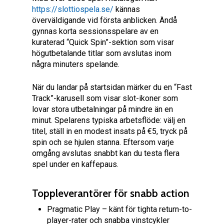
https://slottiospela.se/
kännas
överväldigande vid första anblicken. Ändå
gynnas korta sessionsspelare av en
kuraterad “Quick Spin”-sektion som visar
högutbetalande titlar som avslutas inom
några minuters spelande.
När du landar på startsidan märker du en “Fast
Track”-karusell som visar slot-ikoner som
lovar stora utbetalningar på mindre än en
minut. Spelarens typiska arbetsflöde: välj en
titel, ställ in en modest insats på €5, tryck på
spin och se hjulen stanna. Eftersom varje
omgång avslutas snabbt kan du testa flera
spel under en kaffepaus.
Toppleverantörer för snabb action
Pragmatic Play – känt för tighta return-to-
player-rater och snabba vinstcykler