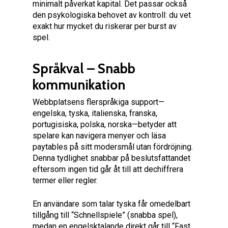
minimalt påverkat kapital. Det passar också
den psykologiska behovet av kontroll: du vet
exakt hur mycket du riskerar per burst av
spel.
Språkval – Snabb
kommunikation
Webbplatsens flerspråkiga support—
engelska, tyska, italienska, franska,
portugisiska, polska, norska—betyder att
spelare kan navigera menyer och läsa
paytables på sitt modersmål utan fördröjning.
Denna tydlighet snabbar på beslutsfattandet
eftersom ingen tid går åt till att dechiffrera
termer eller regler.
En användare som talar tyska får omedelbart
tillgång till “Schnellspiele” (snabba spel),
medan en engelsktalande direkt går till “Fast