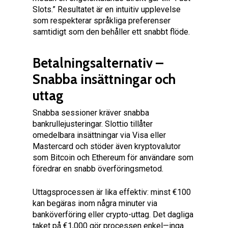
Slots.” Resultatet är en intuitiv upplevelse
som respekterar språkliga preferenser
samtidigt som den behåller ett snabbt flöde.
Betalningsalternativ –
Snabba insättningar och
uttag
Snabba sessioner kräver snabba
bankrullejusteringar. Slottio tillåter
omedelbara insättningar via Visa eller
Mastercard och stöder även kryptovalutor
som Bitcoin och Ethereum för användare som
föredrar en snabb överföringsmetod.
Uttagsprocessen är lika effektiv: minst €100
kan begäras inom några minuter via
banköverföring eller crypto-uttag. Det dagliga
taket på €1,000 gör processen enkel—inga