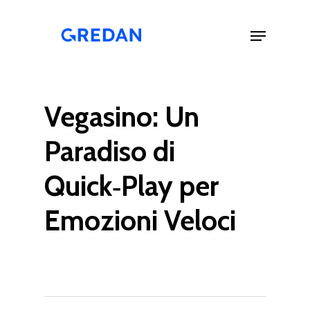
Skip
to
Menu
main
Close
content
Menu
Vegasino: Un
Paradiso di
Quick‑Play per
Emozioni Veloci