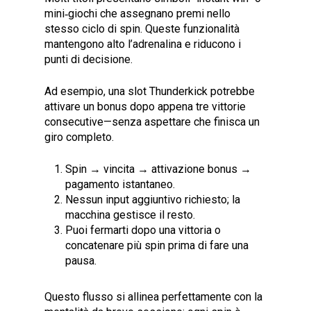
mini‑giochi che assegnano premi nello
stesso ciclo di spin. Queste funzionalità
mantengono alto l’adrenalina e riducono i
punti di decisione.
Ad esempio, una slot Thunderkick potrebbe
attivare un bonus dopo appena tre vittorie
consecutive—senza aspettare che finisca un
giro completo.
Spin → vincita → attivazione bonus →
pagamento istantaneo.
Nessun input aggiuntivo richiesto; la
macchina gestisce il resto.
Puoi fermarti dopo una vittoria o
concatenare più spin prima di fare una
pausa.
Questo flusso si allinea perfettamente con la