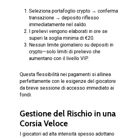
Seleziona portafoglio crypto → conferma
transazione → deposito riflesso
immediatamente nel saldo.
I prelievi vengono elaborati in ore se
superi la soglia minima di €20.
Nessun limite giornaliero su depositi in
crypto—solo limiti di prelievo che
aumentano con il livello VIP.
Questa flessibilità nei pagamenti si allinea
perfettamente con le esigenze del giocatore
da breve sessione di accesso immediato ai
fondi.
Gestione del Rischio in una
Corsia Veloce
I giocatori ad alta intensità spesso adottano