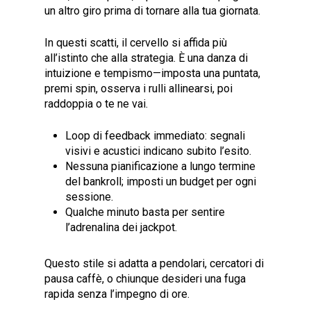
un altro giro prima di tornare alla tua giornata.
In questi scatti, il cervello si affida più
all’istinto che alla strategia. È una danza di
intuizione e tempismo—imposta una puntata,
premi spin, osserva i rulli allinearsi, poi
raddoppia o te ne vai.
Loop di feedback immediato: segnali
visivi e acustici indicano subito l’esito.
Nessuna pianificazione a lungo termine
del bankroll; imposti un budget per ogni
sessione.
Qualche minuto basta per sentire
l’adrenalina dei jackpot.
Questo stile si adatta a pendolari, cercatori di
pausa caffè, o chiunque desideri una fuga
rapida senza l’impegno di ore.