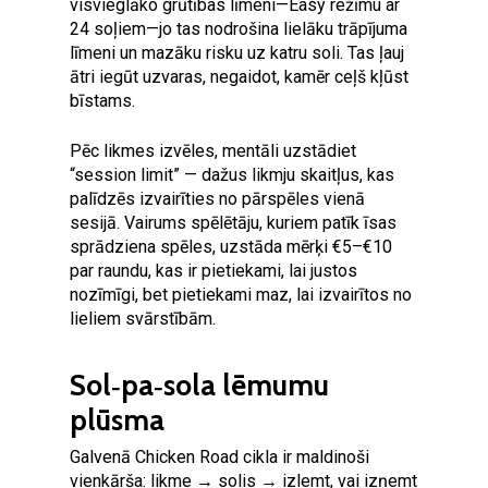
visvieglāko grūtības līmeni—Easy režīmu ar
24 soļiem—jo tas nodrošina lielāku trāpījuma
līmeni un mazāku risku uz katru soli. Tas ļauj
ātri iegūt uzvaras, negaidot, kamēr ceļš kļūst
bīstams.
Pēc likmes izvēles, mentāli uzstādiet
“session limit” — dažus likmju skaitļus, kas
palīdzēs izvairīties no pārspēles vienā
sesijā. Vairums spēlētāju, kuriem patīk īsas
sprādziena spēles, uzstāda mērķi €5–€10
par raundu, kas ir pietiekami, lai justos
nozīmīgi, bet pietiekami maz, lai izvairītos no
lieliem svārstībām.
Sol‑pa‑sola lēmumu
plūsma
Galvenā Chicken Road cikla ir maldinoši
vienkārša: likme → solis → izlemt, vai izņemt