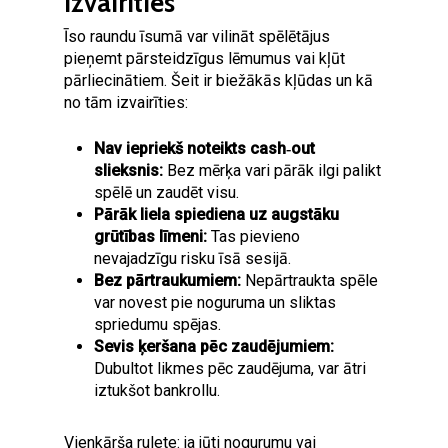
izvairīties
Īso raundu īsumā var vilināt spēlētājus
pieņemt pārsteidzīgus lēmumus vai kļūt
pārliecinātiem. Šeit ir biežākās kļūdas un kā
no tām izvairīties:
Nav iepriekš noteikts cash‑out
slieksnis:
Bez mērķa vari pārāk ilgi palikt
spēlē un zaudēt visu.
Pārāk liela spiediena uz augstāku
grūtības līmeni:
Tas pievieno
nevajadzīgu risku īsā sesijā.
Bez pārtraukumiem:
Nepārtraukta spēle
var novest pie noguruma un sliktas
spriedumu spējas.
Sevis ķeršana pēc zaudējumiem:
Dubultot likmes pēc zaudējuma, var ātri
iztukšot bankrollu.
Vienkārša rulete: ja jūti nogurumu vai