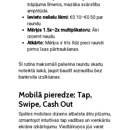
trāpījuma līmenis, mazāka svārstību
amplitūda.
Ievieto nelielu likmi:
€0.10–€0.50 par
raundu.
Mērķis 1.5x–2x multiplikatoru:
Ātri
izņemt naudu.
Atkārto:
Mērķis ir trīs līdz pieci raundi
pirms īsas pārtraukšanas.
Šī rutīna maksimāli palielina raundu skaitu
noteiktā laikā, ļaujot baudīt aizrautību bez
bankrolla izsīkšanas.
Mobilā pieredze: Tap,
Swipe, Cash Out
Spēles mobilais dizains atbalsta ātru plūsmu,
izmantojot intuitīvas tap vadības un vienkāršu
ekrāna izkārtojumu. Viedtālruņos jūs varat: