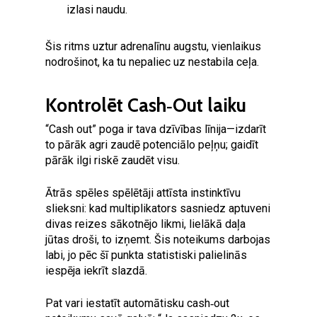
izlasi naudu.
Šis ritms uztur adrenalīnu augstu, vienlaikus
nodrošinot, ka tu nepaliec uz nestabila ceļa.
Kontrolēt Cash‑Out laiku
“Cash out” poga ir tava dzīvības līnija—izdarīt
to pārāk agri zaudē potenciālo peļņu; gaidīt
pārāk ilgi riskē zaudēt visu.
Ātrās spēles spēlētāji attīsta instinktīvu
slieksni: kad multiplikators sasniedz aptuveni
divas reizes sākotnējo likmi, lielākā daļa
jūtas droši, to izņemt. Šis noteikums darbojas
labi, jo pēc šī punkta statistiski palielinās
iespēja iekrīt slazdā.
Pat vari iestatīt automātisku cash‑out