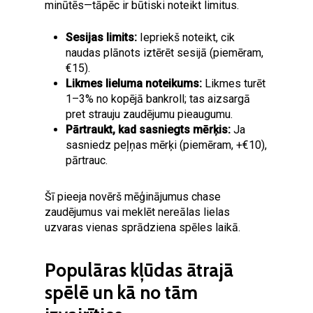
minūtēs—tāpēc ir būtiski noteikt limitus.
Sesijas limits:
Iepriekš noteikt, cik
naudas plānots iztērēt sesijā (piemēram,
€15).
Likmes lieluma noteikums:
Likmes turēt
1–3% no kopējā bankroll; tas aizsargā
pret strauju zaudējumu pieaugumu.
Pārtraukt, kad sasniegts mērķis:
Ja
sasniedz peļņas mērķi (piemēram, +€10),
pārtrauc.
Šī pieeja novērš mēģinājumus chase
zaudējumus vai meklēt nereālas lielas
uzvaras vienas sprādziena spēles laikā.
Populāras kļūdas ātrajā
spēlē un kā no tām