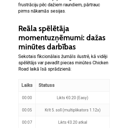
frustrāciju pēc dažiem raundiem, pārtrauc
pirms nākamās sesijas.
Reāla spēlētāja
momentuzņēmumi: dažas
minūtes darbības
Sekotais fikcionālais žurnāls ilustrē, kā vidēji
spēlētājs var pavadīt piecas minūtes Chicken
Road laikā īsā sprādzienā:
Laiks
Statuss
00:00
Likts €0.20 (Easy)
00:05
Krīt 5. solī (multiplikators 1.12x)
00:07
Likts €0.20 atkal