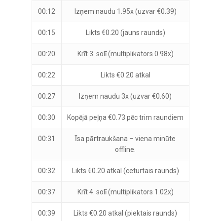
00:12
Izņem naudu 1.95x (uzvar €0.39)
00:15
Likts €0.20 (jauns raunds)
00:20
Krīt 3. solī (multiplikators 0.98x)
00:22
Likts €0.20 atkal
00:27
Izņem naudu 3x (uzvar €0.60)
00:30
Kopējā peļņa €0.73 pēc trim raundiem
00:31
Īsa pārtraukšana – viena minūte
offline.
00:32
Likts €0.20 atkal (ceturtais raunds)
00:37
Krīt 4. solī (multiplikators 1.02x)
00:39
Likts €0.20 atkal (piektais raunds)