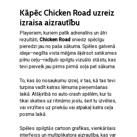
Kāpēc Chicken Road uzreiz
izraisa aizrautību
Playeriem, kuriem patīk adrenalīns un ātri
rezultāti,
Chicken Road
sniedz spēcīgu
pieredzi jau no paša sākuma. Spēles galvenā
ideja—neglīta vista mēģina šķērsot satiksmes
pilnu ceļu—radījuši spilgtu vizuālo stāstu, kas
tevi pievelk jau pirms pirmā soļa pat sākuma.
To, kas šo nosaukumu izceļ, ir tas, kā tas tevi
turpina vadīt katras lēmuma pieņemšanas
laikā. Atšķirībā no auto‑crash spēlēm, kur tu
tikai skaties uz ritināmo joslu, šeit tu izvēlies,
vai virzīties uz priekšu vai atpakaļ katra ceļa
posma laikā.
Spēles spilgtās cartoon grafikas, vienkāršais
interfeiss un multiplikatora aizrautība, kas var