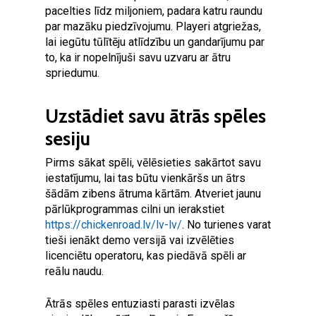
pacelties līdz miljoniem, padara katru raundu
par mazāku piedzīvojumu. Playeri atgriežas,
lai iegūtu tūlītēju atlīdzību un gandarījumu par
to, ka ir nopelnījuši savu uzvaru ar ātru
spriedumu.
Uzstādiet savu ātrās spēles
sesiju
Pirms sākat spēli, vēlēsieties sakārtot savu
iestatījumu, lai tas būtu vienkāršs un ātrs
šādām zibens ātruma kārtām. Atveriet jaunu
pārlūkprogrammas cilni un ierakstiet
https://chickenroad.lv/lv-lv/
. No turienes varat
tieši ienākt demo versijā vai izvēlēties
licenciētu operatoru, kas piedāvā spēli ar
reālu naudu.
Ātrās spēles entuziasti parasti izvēlas