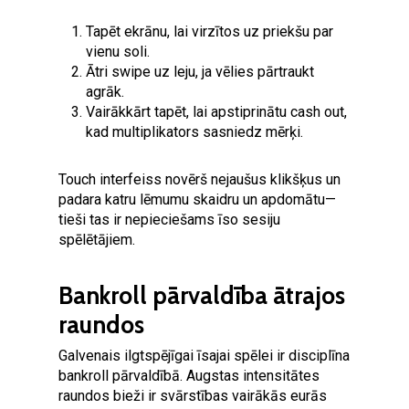
Tapēt ekrānu, lai virzītos uz priekšu par
vienu soli.
Ātri swipe uz leju, ja vēlies pārtraukt
agrāk.
Vairākkārt tapēt, lai apstiprinātu cash out,
kad multiplikators sasniedz mērķi.
Touch interfeiss novērš nejaušus klikšķus un
padara katru lēmumu skaidru un apdomātu—
tieši tas ir nepieciešams īso sesiju
spēlētājiem.
Bankroll pārvaldība ātrajos
raundos
Galvenais ilgtspējīgai īsajai spēlei ir disciplīna
bankroll pārvaldībā. Augstas intensitātes
raundos bieži ir svārstības vairākās eurās