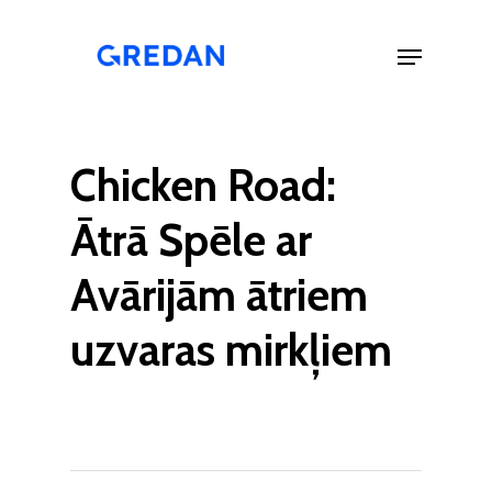
Skip
to
Menu
main
Close
content
Menu
Chicken Road:
Ātrā Spēle ar
Avārijām ātriem
uzvaras mirkļiem