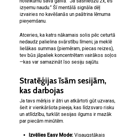
noteikumu savā galvā: “Ja sasniedzu 2x, es
izņemu naudu.” Šī mentālā signāla dēļ
izvairies no kavēšanās un paātrina lēmuma
pieņemšanu.
Atceries, ka katrs nākamais solis pēc ceturtā
nedaudz palielina svārstību līmeni; ja meklē
lielākas summas (piemēram, piecas reizes),
tev būs jāpaliek koncentrētam vairākos soļos
—kas var samazināt īso sesiju sajūtu.
Stratēģijas īsām sesijām,
kas darbojas
Ja tavs mērķis ir ātri un atkārtoti gūt uzvaras,
šeit ir vienkāršota pieeja, kas līdzsvaro risku
un atlīdzību, turklāt sesijas ilgums ir mazāk
par piecām minūtēm.
Izvēlies Easy Mode:
Visaugstākais