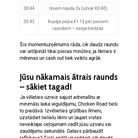
00:44
Izņem naudu 2x (uzvar €0.40)
00:45
Kopējā peļņa €1.13 pēc pieciem
raundiem – sesija beidzas.
Šis momentuzņēmums rāda, cik daudz raundu
var ietilpināt tikai piecas minūtes, ja likmes ir
mērenas un cash out tiek veikts agrāk.
Jūsu nākamais ātrais raunds
– sākiet tagad!
Ja vēlaties uzreiz sajust adrenalīnu ar
minimālu laika ieguldījumu, Chicken Road tieši
to piedāvā. Izvēlieties grūtības līmeni,
uzstādiet nelielu likmi un ļaujiet vistas
neveiklajai ceļojumam vadīt jūsu uzvaru vai
zaudējumu sekundēs. Gatavs pārbaudīt
refleksus? Tieši spēlē un redziet, cik daudz