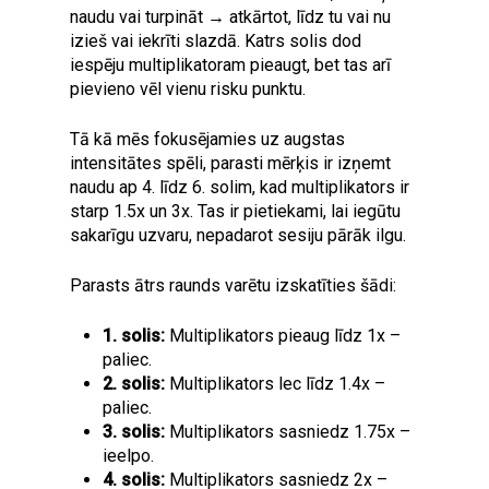
naudu vai turpināt → atkārtot, līdz tu vai nu
izieš vai iekrīti slazdā. Katrs solis dod
iespēju multiplikatoram pieaugt, bet tas arī
pievieno vēl vienu risku punktu.
Tā kā mēs fokusējamies uz augstas
intensitātes spēli, parasti mērķis ir izņemt
naudu ap 4. līdz 6. solim, kad multiplikators ir
starp 1.5x un 3x. Tas ir pietiekami, lai iegūtu
sakarīgu uzvaru, nepadarot sesiju pārāk ilgu.
Parasts ātrs raunds varētu izskatīties šādi:
1. solis:
Multiplikators pieaug līdz 1x –
paliec.
2. solis:
Multiplikators lec līdz 1.4x –
paliec.
3. solis:
Multiplikators sasniedz 1.75x –
ieelpo.
4. solis:
Multiplikators sasniedz 2x –