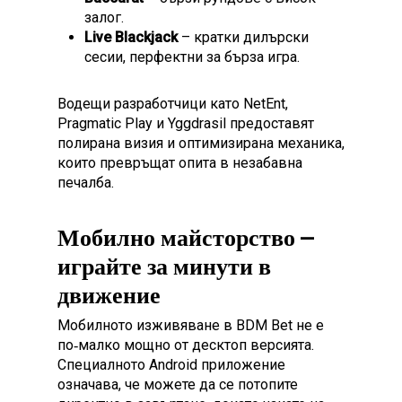
залог.
Live Blackjack
– кратки дилърски
сесии, перфектни за бърза игра.
Водещи разработчици като NetEnt,
Pragmatic Play и Yggdrasil предоставят
полирана визия и оптимизирана механика,
които превръщат опита в незабавна
печалба.
Мобилно майсторство –
играйте за минути в
движение
Мобилното изживяване в BDM Bet не е
по‑малко мощно от десктоп версията.
Специалното Android приложение
означава, че можете да се потопите