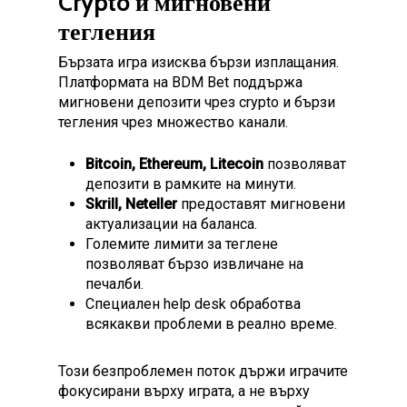
Crypto и мигновени
тегления
Бързата игра изисква бързи изплащания.
Платформата на BDM Bet поддържа
мигновени депозити чрез crypto и бързи
тегления чрез множество канали.
Bitcoin, Ethereum, Litecoin
позволяват
депозити в рамките на минути.
Skrill, Neteller
предоставят мигновени
актуализации на баланса.
Големите лимити за теглене
позволяват бързо извличане на
печалби.
Специален help desk обработва
всякакви проблеми в реално време.
Този безпроблемен поток държи играчите
фокусирани върху играта, а не върху