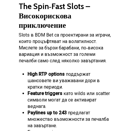
The Spin‑Fast Slots –
Високорискова
приключение
Slots в BDM Bet са проектирани за играчи,
които процъфтяват на волатилност.
Мислете за бързи барабани, по‑висока
вариация и възможност за големи
печалби само след няколко завъртания.
High RTP options
поддържат
шансовете ви уважавани дори в
кратки периоди.
Feature triggers
като wilds или scatter
символи могат да се активират
веднага.
Paylines up to 243
предлагат
множество възможности за печалба
на завъртане.