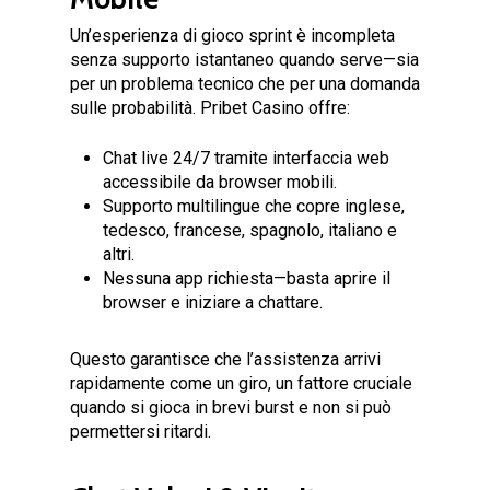
Un’esperienza di gioco sprint è incompleta
senza supporto istantaneo quando serve—sia
per un problema tecnico che per una domanda
sulle probabilità. Pribet Casino offre:
Chat live 24/7 tramite interfaccia web
accessibile da browser mobili.
Supporto multilingue che copre inglese,
tedesco, francese, spagnolo, italiano e
altri.
Nessuna app richiesta—basta aprire il
browser e iniziare a chattare.
Questo garantisce che l’assistenza arrivi
rapidamente come un giro, un fattore cruciale
quando si gioca in brevi burst e non si può
permettersi ritardi.