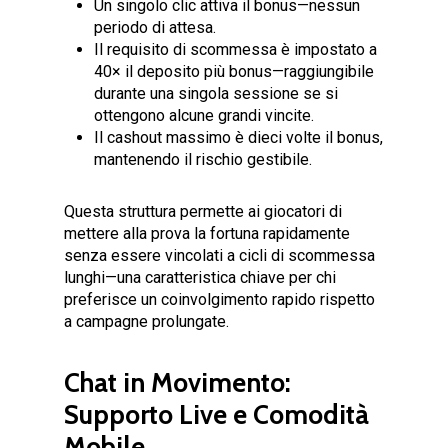
Un singolo clic attiva il bonus—nessun
periodo di attesa.
Il requisito di scommessa è impostato a
40× il deposito più bonus—raggiungibile
durante una singola sessione se si
ottengono alcune grandi vincite.
Il cashout massimo è dieci volte il bonus,
mantenendo il rischio gestibile.
Questa struttura permette ai giocatori di
mettere alla prova la fortuna rapidamente
senza essere vincolati a cicli di scommessa
lunghi—una caratteristica chiave per chi
preferisce un coinvolgimento rapido rispetto
a campagne prolungate.
Chat in Movimento:
Supporto Live e Comodità
Mobile