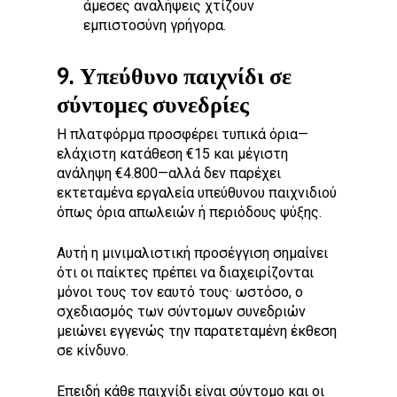
άμεσες αναλήψεις χτίζουν
εμπιστοσύνη γρήγορα.
9. Υπεύθυνο παιχνίδι σε
σύντομες συνεδρίες
Η πλατφόρμα προσφέρει τυπικά όρια—
ελάχιστη κατάθεση €15 και μέγιστη
ανάληψη €4.800—αλλά δεν παρέχει
εκτεταμένα εργαλεία υπεύθυνου παιχνιδιού
όπως όρια απωλειών ή περιόδους ψύξης.
Αυτή η μινιμαλιστική προσέγγιση σημαίνει
ότι οι παίκτες πρέπει να διαχειρίζονται
μόνοι τους τον εαυτό τους· ωστόσο, ο
σχεδιασμός των σύντομων συνεδριών
μειώνει εγγενώς την παρατεταμένη έκθεση
σε κίνδυνο.
Επειδή κάθε παιχνίδι είναι σύντομο και οι