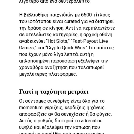
λιγότερο από ένα δευτερόλεπτο.
Η βιβλιοθήκη παιχνιδιών με 6500 τίτλους
του ιστότοπου είναι curated για να διατηρεί
την δράση σε κίνηση. Αντί να περιπλανιέστε
σε ατελείωτες κατηγορίες, η αρχική οθόνη
αναδεικνύει “Hot Slots,” “Fast‑Payout Live
Games,” και “Crypto Quick Wins.” Για παίκτες
που έχουν μόνο λίγα λεπτά, αυτή η
απλοποιημένη παρουσίαση εξαλείφει την
χρονοβόρα αναζήτηση που ταλαιπωρεί
μεγαλύτερες πλατφόρμες.
Γιατί η ταχύτητα μετράει
Οι σύντομες συνεδρίες είναι όλο για το
momentum: γυρίζεις, κερδίζεις ή χάνεις,
αποφασίζεις αν θα συνεχίσεις ή θα φύγεις.
Αυτός ο ρυθμός διατηρεί το adrenaline
υψηλό και εξαλείφει την κόπωση που
μπορεί να προέλθει από παρατεταμένο