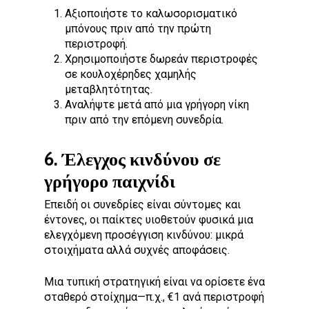
Αξιοποιήστε το καλωσορισματικό
μπόνους πριν από την πρώτη
περιστροφή.
Χρησιμοποιήστε δωρεάν περιστροφές
σε κουλοχέρηδες χαμηλής
μεταβλητότητας.
Αναλήψτε μετά από μια γρήγορη νίκη
πριν από την επόμενη συνεδρία.
6. Έλεγχος κινδύνου σε
γρήγορο παιχνίδι
Επειδή οι συνεδρίες είναι σύντομες και
έντονες, οι παίκτες υιοθετούν φυσικά μια
ελεγχόμενη προσέγγιση κινδύνου: μικρά
στοιχήματα αλλά συχνές αποφάσεις.
Μια τυπική στρατηγική είναι να ορίσετε ένα
σταθερό στοίχημα—π.χ., €1 ανά περιστροφή