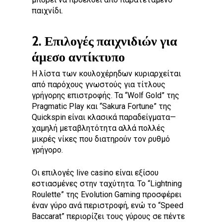
παιχνίδι.
2. Επιλογές παιχνιδιών για
άμεσο αντίκτυπο
Η λίστα των κουλοχέρηδων κυριαρχείται
από παρόχους γνωστούς για τίτλους
γρήγορης επιστροφής. Τα “Wolf Gold” της
Pragmatic Play και “Sakura Fortune” της
Quickspin είναι κλασικά παραδείγματα—
χαμηλή μεταβλητότητα αλλά πολλές
μικρές νίκες που διατηρούν τον ρυθμό
γρήγορο.
Οι επιλογές live casino είναι εξίσου
εστιασμένες στην ταχύτητα. Το “Lightning
Roulette” της Evolution Gaming προσφέρει
έναν γύρο ανά περιστροφή, ενώ το “Speed
Baccarat” περιορίζει τους γύρους σε πέντε