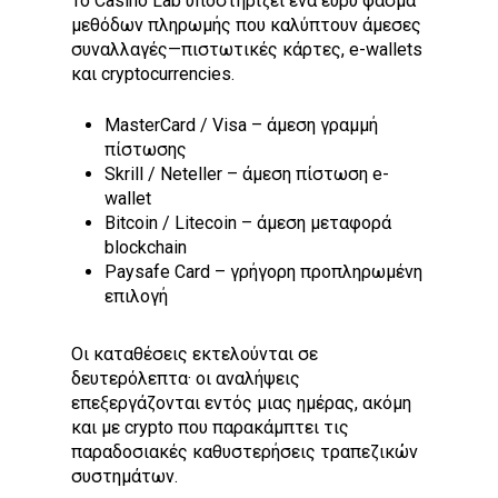
Το Casino Lab υποστηρίζει ένα ευρύ φάσμα
μεθόδων πληρωμής που καλύπτουν άμεσες
συναλλαγές—πιστωτικές κάρτες, e-wallets
και cryptocurrencies.
MasterCard / Visa – άμεση γραμμή
πίστωσης
Skrill / Neteller – άμεση πίστωση e-
wallet
Bitcoin / Litecoin – άμεση μεταφορά
blockchain
Paysafe Card – γρήγορη προπληρωμένη
επιλογή
Οι καταθέσεις εκτελούνται σε
δευτερόλεπτα· οι αναλήψεις
επεξεργάζονται εντός μιας ημέρας, ακόμη
και με crypto που παρακάμπτει τις
παραδοσιακές καθυστερήσεις τραπεζικών
συστημάτων.