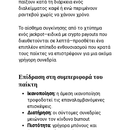
παίξουν κατά τη διάρκεια ενός
διαλείμματος καφέ ή ενώ περιμένουν
ραντεβού χωρίς να χάνουν χρόνο.
Το αίσθημα συγκίνησης από το χτύπημα
ενός jackpot—ειδικά με crypto payouts που
διευθετούνται σε λεπτά—προσθέτει ένα
επιπλέον επίπεδο ενθουσιασμού που κρατά
τους παίκτες να επιστρέφουν για μια ακόμα
γρήγορη συνεδρία.
Επίδραση στη συμπεριφορά του
παίκτη
Ικανοποίηση:
η άμεση ικανοποίηση
τροφοδοτεί τις επαναλαμβανόμενες
επισκέψεις.
Διατήρηση:
οι σύντομες συνεδρίες
μειώνουν τον κίνδυνο burnout.
Πιστότητα:
γρήγορα μπόνους και