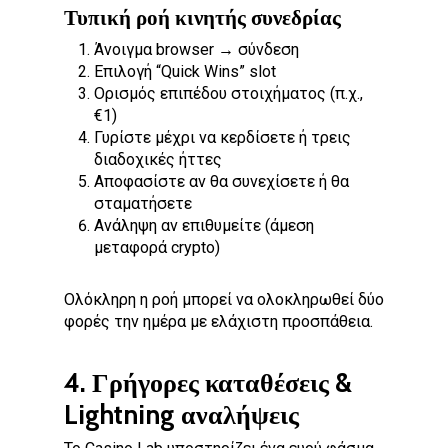
Τυπική ροή κινητής συνεδρίας
Άνοιγμα browser → σύνδεση
Επιλογή “Quick Wins” slot
Ορισμός επιπέδου στοιχήματος (π.χ.,
€1)
Γυρίστε μέχρι να κερδίσετε ή τρεις
διαδοχικές ήττες
Αποφασίστε αν θα συνεχίσετε ή θα
σταματήσετε
Ανάληψη αν επιθυμείτε (άμεση
μεταφορά crypto)
Ολόκληρη η ροή μπορεί να ολοκληρωθεί δύο
φορές την ημέρα με ελάχιστη προσπάθεια.
4. Γρήγορες καταθέσεις &
Lightning αναλήψεις